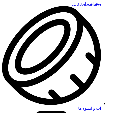
نوشابه و انرژی زا
آب و آبمیوه ها