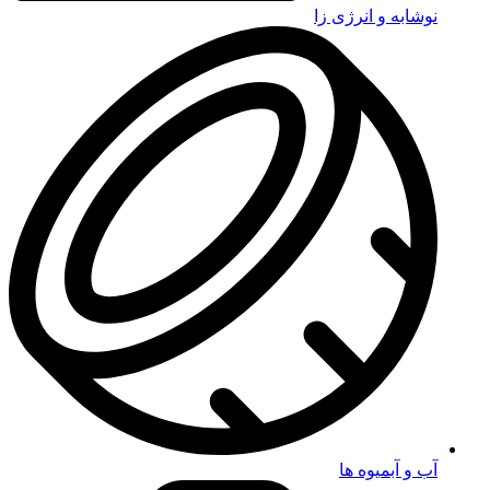
نوشابه و انرژی زا
آب و آبمیوه ها