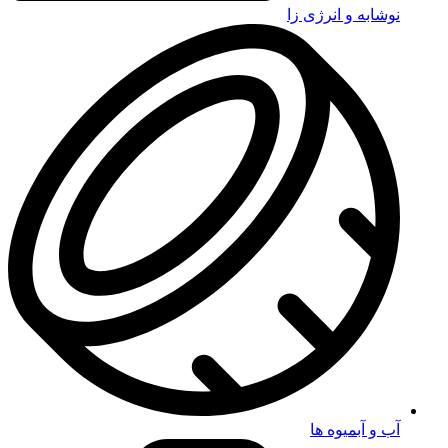
نوشابه و انرژی زا
آب و آبمیوه ها