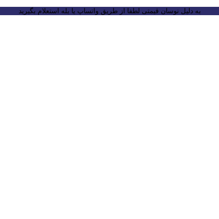
به دلیل نوسان قیمتی لطفا از طریق واتساپ یا بله استعلام بگیرید