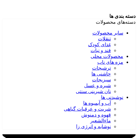
دسته بندی ها
دسته‌های محصولات
سایر محصولات
تنقلات
غذای کودک
قند و نبات
محصولات محلی
مزه های ناب
ترشیجات
چاشنی ها
سبزیجات
شیره و عسل
نان شیرینی سنتی
نوشیدنی ها
آب و آبمیوه ها
شربت و عرقیات گیاهی
قهوه و دمنوش
ماءالشعیر
نوشابه و انرژی زا