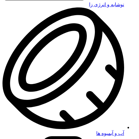
نوشابه و انرژی زا
آب و آبمیوه ها