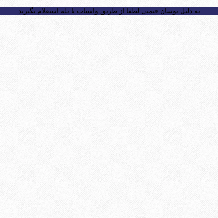
به دلیل نوسان قیمتی لطفا از طریق واتساپ یا بله استعلام بگیرید