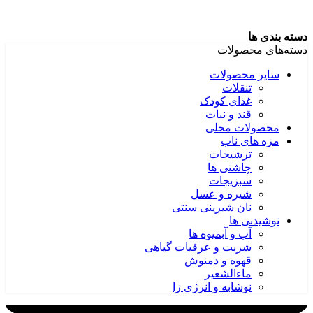
دسته بندی ها
دسته‌های محصولات
سایر محصولات
تنقلات
غذای کودک
قند و نبات
محصولات محلی
مزه های ناب
ترشیجات
چاشنی ها
سبزیجات
شیره و عسل
نان شیرینی سنتی
نوشیدنی ها
آب و آبمیوه ها
شربت و عرقیات گیاهی
قهوه و دمنوش
ماءالشعیر
نوشابه و انرژی زا