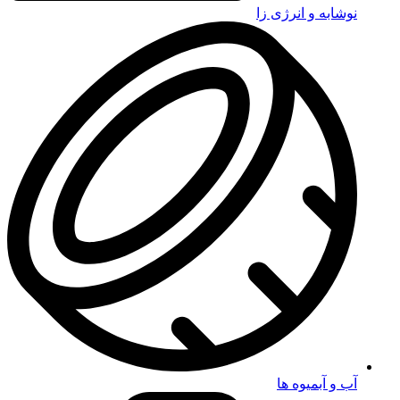
نوشابه و انرژی زا
آب و آبمیوه ها