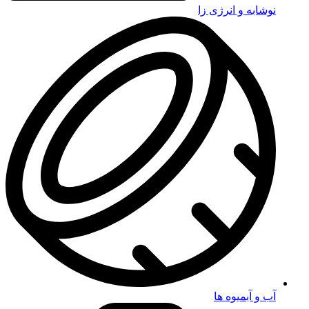
نوشابه و انرژی زا
آب و آبمیوه ها