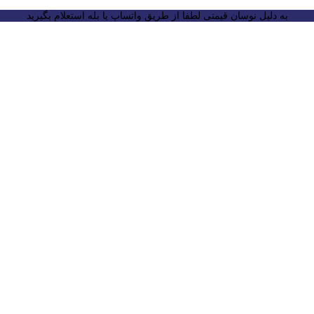
به دلیل نوسان قیمتی لطفا از طریق واتساپ یا بله استعلام بگیرید