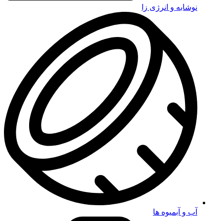
نوشابه و انرژی زا
آب و آبمیوه ها