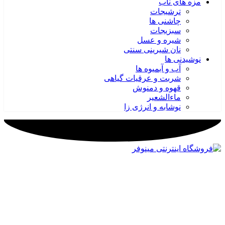
مزه های ناب
ترشیجات
چاشنی ها
سبزیجات
شیره و عسل
نان شیرینی سنتی
نوشیدنی ها
آب و آبمیوه ها
شربت و عرقیات گیاهی
قهوه و دمنوش
ماءالشعیر
نوشابه و انرژی زا