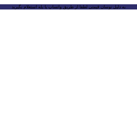
به دلیل نوسان قیمتی لطفا از طریق واتساپ یا بله استعلام بگیرید