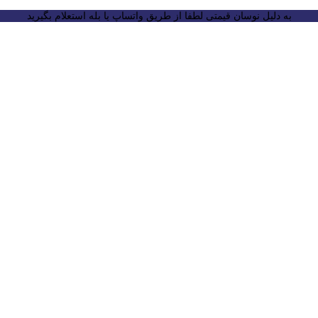
به دلیل نوسان قیمتی لطفا از طریق واتساپ یا بله استعلام بگیرید