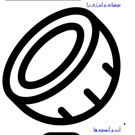
نوشابه و انرژی زا
آب و آبمیوه ها