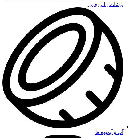
نوشابه و انرژی زا
آب و آبمیوه ها