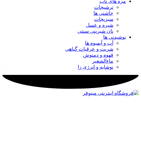
مزه های ناب
ترشیجات
چاشنی ها
سبزیجات
شیره و عسل
نان شیرینی سنتی
نوشیدنی ها
آب و آبمیوه ها
شربت و عرقیات گیاهی
قهوه و دمنوش
ماءالشعیر
نوشابه و انرژی زا