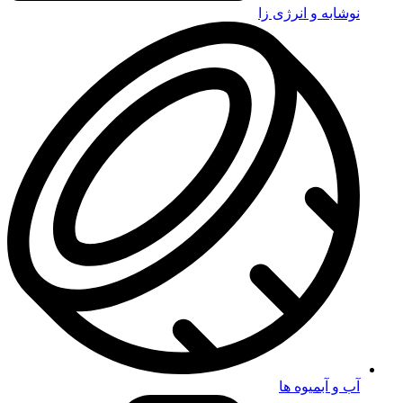
نوشابه و انرژی زا
آب و آبمیوه ها