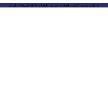
به دلیل نوسان قیمتی لطفا از طریق واتساپ یا بله استعلام بگیرید