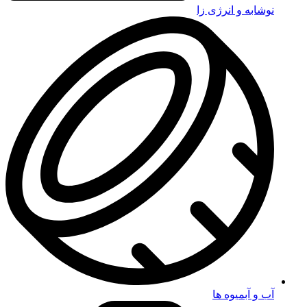
نوشابه و انرژی زا
آب و آبمیوه ها