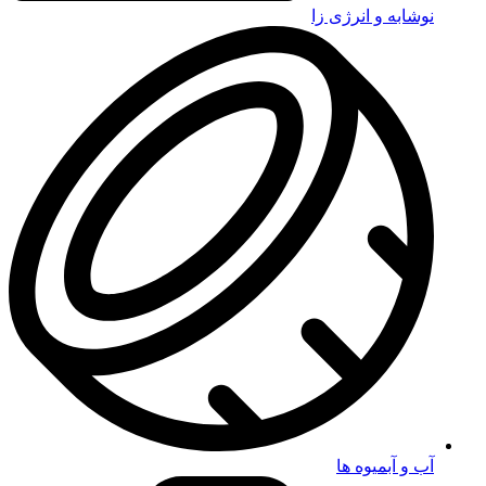
نوشابه و انرژی زا
آب و آبمیوه ها