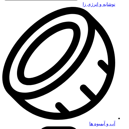
نوشابه و انرژی زا
آب و آبمیوه ها