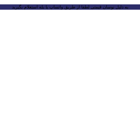
به دلیل نوسان قیمتی لطفا از طریق واتساپ یا بله استعلام بگیرید