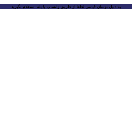
به دلیل نوسان قیمتی لطفا از طریق واتساپ یا بله استعلام بگیرید