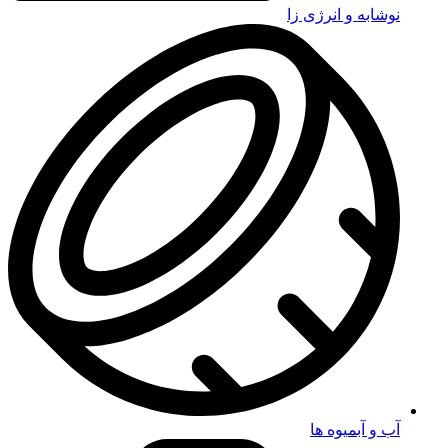
نوشابه و انرژی زا
آب و آبمیوه ها