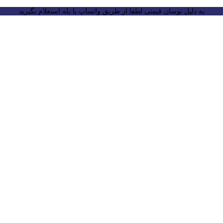
به دلیل نوسان قیمتی لطفا از طریق واتساپ یا بله استعلام بگیرید