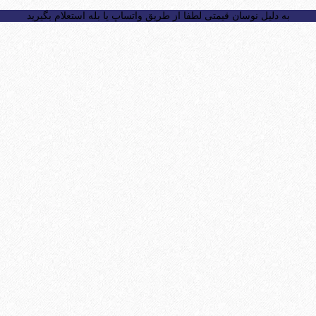
به دلیل نوسان قیمتی لطفا از طریق واتساپ یا بله استعلام بگیرید