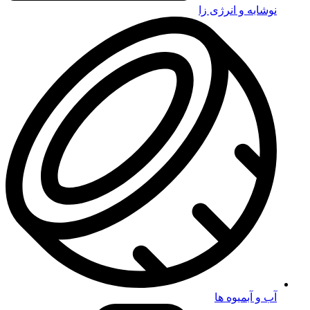
نوشابه و انرژی زا
آب و آبمیوه ها