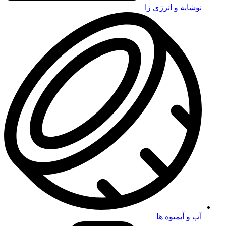
نوشابه و انرژی زا
آب و آبمیوه ها