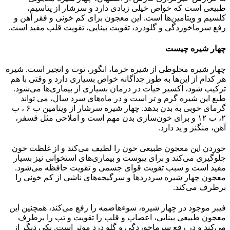
طبیعی است که خواص خیلی زیادی دارد و سرشار از پتاسیم،
کلسیم و ویتامین‌ها است. این معجون برای کم خونی و فقر آهن و
رفع سرماخوردگی و گلودرد، تقویت بینایی، تقویت‎ قلب مفید است.
چهار شیره چیست
چهار شیره مخلوطی از شیره خرما، انگور، توت و انجیر است. شیره
هر کدام از این‌ها به طور جداگانه خواص بسیاری دارد و وقتی با هم
ترکیب شود، اکسیر حیات در درمان بسیاری از بیماری‌ها می‌شود.
طبع این شیره گرم و تر است و در ماه‌های سرد سال، می تواند
گرمای خوبی به بدن بدهد. چهار شیره سرشار از ویتامین ب ۶ ، ب
۲، ب ۱۲ و برای خون‌سازی بدن مهم است و املاحی مثل فسفر،
آهن، منگنز و ید دارد.
خوردن این معجون طبیعی خون را لطیف می‌کند و از غلظت خون
جلوگیری می‌کند و برای یبوست و بیماری‌های استخوانی نیز بسیار
مفید است و سبب تقویت قوای جسمی و تقویت حافظه می‌شود.
معجون چهار شیره سردردها و سرگیجه‌های ناشی از کم خونی را
برطرف می‌کند.
فیبر موجود در چهار شیره، سوءهاضمه را رفع می‌کند، همچنین این
معجون طبیعی بینایی، اعصاب و قلب را تقویت و تب را برطرف
می‌کند و در رفع سرماخوردگی و گلو درد موثر است. یکی دیگر از