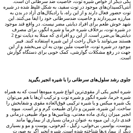
یکی دیگر از خواص شیره توت، خاصیت ضد سرطانی آن است.
آنتی‌اکسیدان‌های موجود در توت سفید، به شکل غلیظ‌ شده در شیره
توت حضور فعال دارند و از این راه، با رادیکال‌های آزاد در بدن به
مبارزه می‌پردازند و خاصیت ضدسرطانی خود را ایفا می‌کنند. این
شهد خوش طعم برای افراد دیابتی مضر نیست. در واقع قند موجود
در شیره توت، برخلاف شیره خرما و شیره انگور، برای مصرف
دیابتی‌ها بی‌ضرر است. از این رو افرادی که مبتلا به دیابت نوع 2
هستند می‌توانند با خیال راحت از این شیره استفاده کنند. فیبر
موجود در شیره توت، خاصیت ملین بودن به آن می‌بخشد و از این
جهت در رفع مشکلات گوارشی، کمک خوبی برای دستگاه گوارش
است.
جلوی رشد سلول‌های سرطانی را با شیره انجیر بگیرید
شیره انجیر یکی از مقوی‌ترین انواع شیره میوه‌ها است که به همراه
شیره خرما، شیره انگور و شیره توت و ترکیب آن‌ها با هم می‌توان
یک شیره میکس و یا شیره ترکیبی فوق‌العاده مقوی و شفابخش را
ساخت. این شیره، شیرین و دارای طبیعت گرم و تر است. میوه
انجیر میزان زیادی ماده معدنی، ویتامین‌ها و مواد طبیعی درمانی و
قندی دارد. این میوه به عنوان درمان بسیاری از بیماری‎ها مانند
یبوست، بواسیر، بی‌خوابی، زگیل ، کم‌خونی، پوست و مو و بسیاری
دیگر از بیماری‌ها شناخته شده است. شیره انجیر اگر به صورت