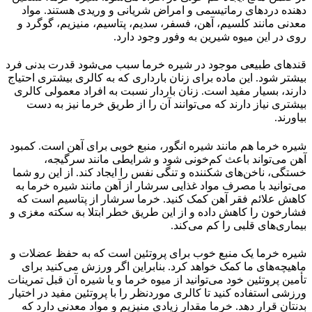
دهنده‌ دردهای رماتیسمی و امراض شریانی و وریدی هستند. مواد
معدنی مانند کلسیم، آهن، فسفر، سدیم، پتاسیم، منیزیم، گوگرد و
روی در این میوه شیرین به وفور وجود دارد.
قندهای طبیعی موجود در شیره خرما سبب می‌شود قدرت بدنی فرد
بیشتر شود. این ماده برای زنان بارداری که به کالری بیشتری احتیاج
دارند، بسیار مفید است. زنان باردار نسبت به افراد معمولی کالری
بیشتری نیاز دارند که می‌توانند آن را از طریق خرما نیز به دست
بیاورند.
شیره خرما هم مانند شیره انگور، منبع خوبی برای آهن است. کمبود
آهن می‌تواند باعث کم‌خونی شود و شرایطی مانند سرگیجه،
خستگی، ناخن‌های شکننده و تنگی نفس را ایجاد کند. از این رو شما
می‌توانید با مصرف مواد غذایی سرشار از آهن مانند شیره خرما به
کاهش علائم فقر آهن کمک کنید. خرما سرشار از پتاسیم است که
فشارخون را کاهش داده و از این طریق خطر ابتلا به سکته مغزی و
بیماری‌های قلبی را کم می‌کند.
شیره خرما یک منبع خوب برای پروتئین است که به حفظ عضلات و
ماهیچه‌های ما کمک خواهد کرد. بنابراین اگر ورزش می‌کنید برای
تأمین پروتئین خود می‌توانید از میوه خرما و یا شیره آن قبل تمرینات
ورزشی استفاده کنید تا کالری موردنظر را با پروتئین مفید در اختیار
بدنتان قرار دهد. خرما مقدار زیادی منیزیم و مواد معدنی دارد که