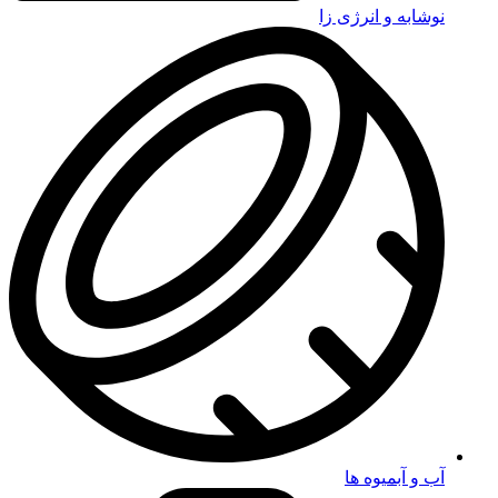
نوشابه و انرژی زا
آب و آبمیوه ها