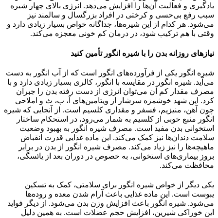
یادگیری و فعالیت آن‌ها را افزایش می‌دهد. انرژی بالای چهار شیره
سبب رفع بی‌حسی و کرختی در افراد بزرگسال و سالمند نیز
می‌شود. هر کدام از این شیره‌ها، جداگانه خواص بسیار زیادی دارد و
وقتی با هم ترکیب شود، در درمان کم خونی معجزه می‌کند.
نیازهای روزانه بدن را با شیره انگور تأمین کنید
شیره انگور یکی از فرآورده‌های انگور است که از آب انگور به دست
می‌آید. شیره انگور در مقایسه با انگور، کالری بسیار زیادی دارد و با
مصرف مقدار کم آن می‌توان انرژی از دست رفته بدن را جبران
کرد. این شهد خوشمزه سرشار از ویتامین‌های آ، ب، ث و املاحی
چون آهن، منیزیم، فسفر و مقداری کلسیم است. از آنجایی که شیره
انگور منبع خوبی از کلسیم به شمار می‌رود، در استحکام ساختار
استخوانی بدن مفید است. مصرف شیره انگور به بهبود وضعیت
سلامت دندان‌ها نیز کمک می‌کند. این ماده غذایی قدرت انقباض
ماهیچه‌ها را نیز زیاد می‌کند. مصرف شیره انگور از بدن در برابر
بروز بیماری‌های استخوانی، به خصوص در دوران بعد از یائسگی،
محافظت می‌کند.
یکی دیگر از خواص شیره انگور برای سلامتی، کمک به تسکین
یبوست است. این ماده غذایی باعث آرام شدن معده و روده‌ها
می‌شود. شیره انگور باعث افزایش وزن بدن می‌شود. از دیگر فواید
این خوراکی شیرین، افزایش حجم عضلات است. به همین دلیل