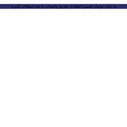
به دلیل نوسان قیمتی لطفا از طریق واتساپ یا بله استعلام بگیرید