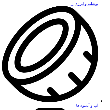
نوشابه و انرژی زا
آب و آبمیوه ها