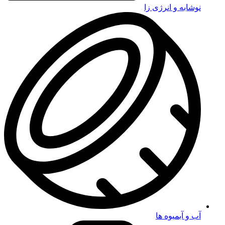
نوشابه و انرژی زا
آب و آبمیوه ها