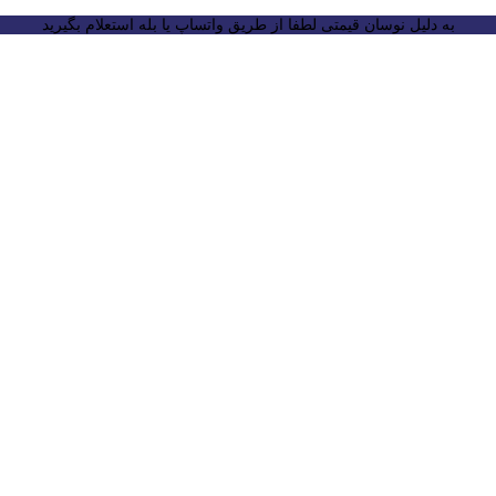
به دلیل نوسان قیمتی لطفا از طریق واتساپ یا بله استعلام بگیرید