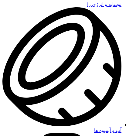
نوشابه و انرژی زا
آب و آبمیوه ها