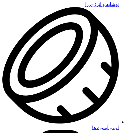
نوشابه و انرژی زا
آب و آبمیوه ها