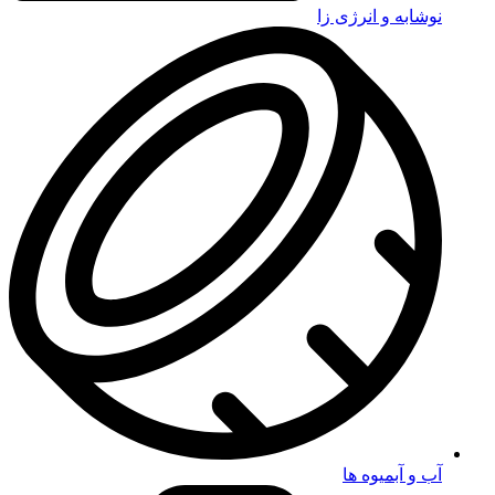
نوشابه و انرژی زا
آب و آبمیوه ها