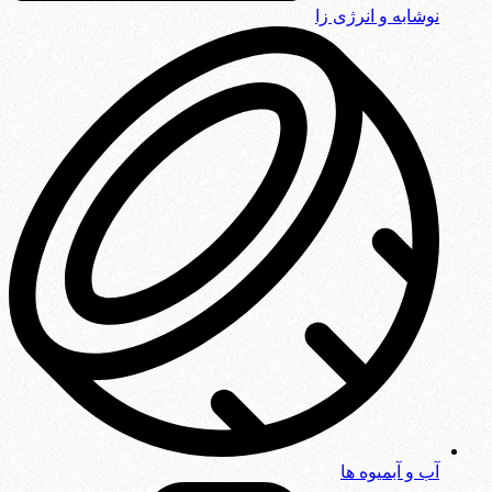
نوشابه و انرژی زا
آب و آبمیوه ها