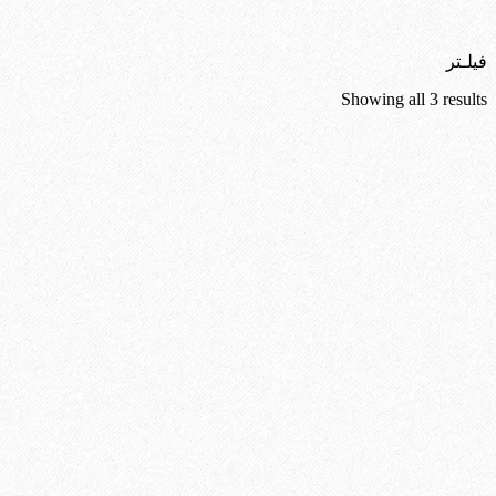
فیلـتر
Sorted
Showing all 3 results
by
latest