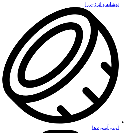
نوشابه و انرژی زا
آب و آبمیوه ها