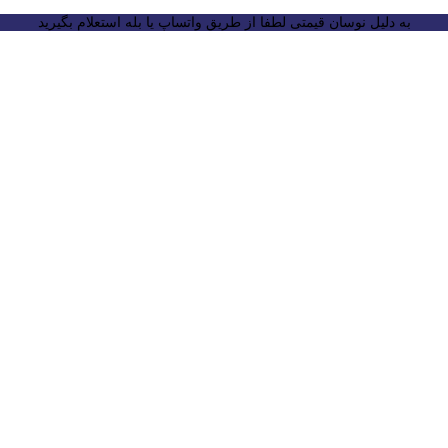
به دلیل نوسان قیمتی لطفا از طریق واتساپ یا بله استعلام بگیرید