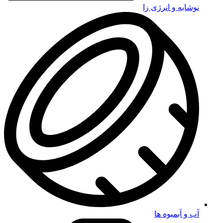
نوشابه و انرژی زا
آب و آبمیوه ها