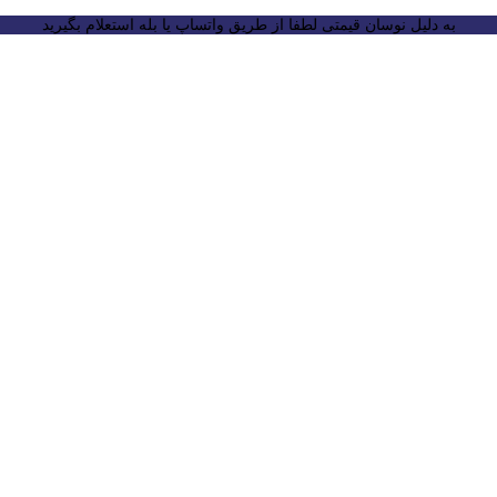
به دلیل نوسان قیمتی لطفا از طریق واتساپ یا بله استعلام بگیرید