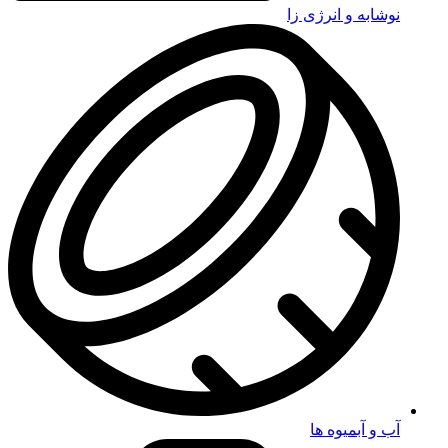
نوشابه و انرژی زا
آب و آبمیوه ها