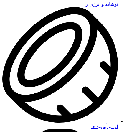
نوشابه و انرژی زا
آب و آبمیوه ها