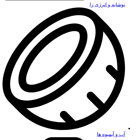
نوشابه و انرژی زا
آب و آبمیوه ها