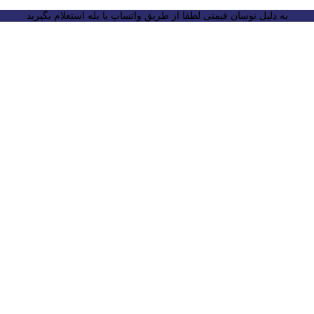
به دلیل نوسان قیمتی لطفا از طریق واتساپ یا بله استعلام بگیرید