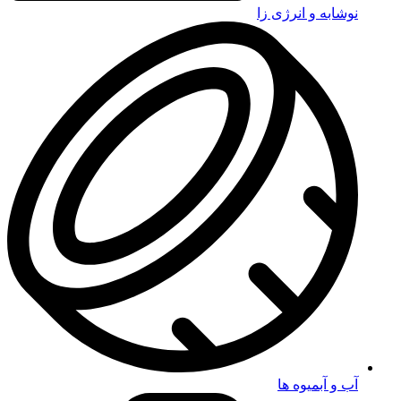
نوشابه و انرژی زا
آب و آبمیوه ها