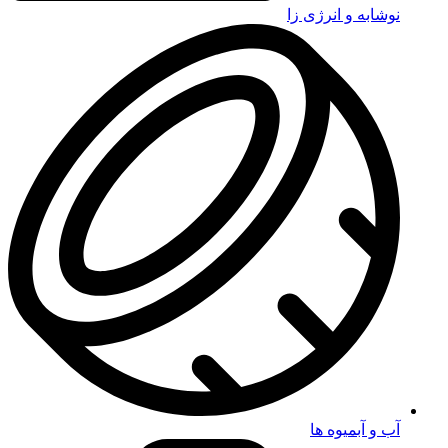
نوشابه و انرژی زا
آب و آبمیوه ها