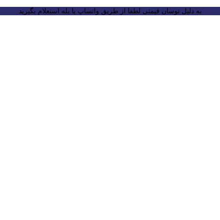
به دلیل نوسان قیمتی لطفا از طریق واتساپ یا بله استعلام بگیرید