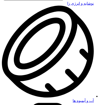
نوشابه و انرژی زا
آب و آبمیوه ها