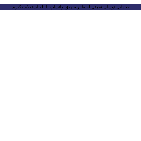
به دلیل نوسان قیمتی لطفا از طریق واتساپ یا بله استعلام بگیرید