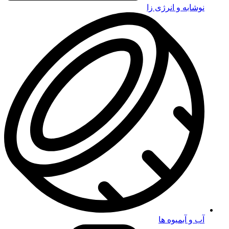
نوشابه و انرژی زا
آب و آبمیوه ها