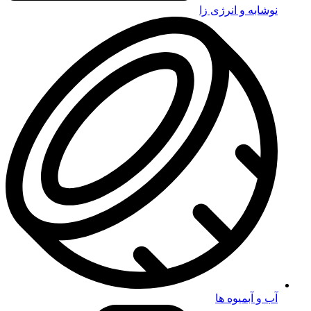
نوشابه و انرژی زا
آب و آبمیوه ها